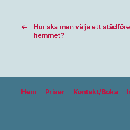
←
Hur ska man välja ett städföre
hemmet?
Hem
Priser
Kontakt/Boka
I