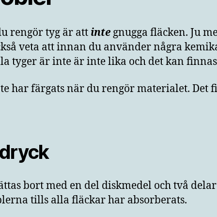
u rengör tyg är att
inte
gnugga fläcken. Ju me
ckså veta att innan du använder några kemikal
lla tyger är inte är inte lika och det kan finn
nte har färgats när du rengör materialet. Det
 dryck
ttas bort med en del diskmedel och två delar k
rna tills alla fläckar har absorberats.