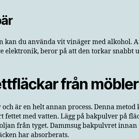
bär
in kan du använda vit vinäger med alkohol. A
ve elektronik, beror på att den torkar snabbt
ettfläckar från möbler
er och är en helt annan process. Denna metod 
rt fettet med vatten. Lägg på bakpulver på fl
ljan från tyget. Dammsug bakpulvret innan du 
läcken har absorberats.