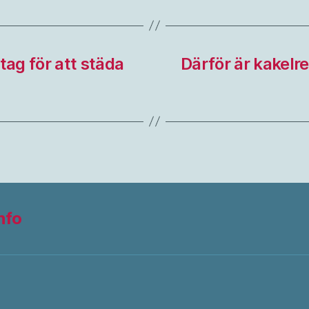
tag för att städa
Därför är kakelr
nfo