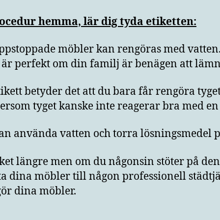
ocedur hemma, lär dig tyda etiketten:
uppstoppade möbler kan rengöras med vatten
är perfekt om din familj är benägen att lämna
kett betyder det att du bara får rengöra tyge
ftersom tyget kanske inte reagerar bra med en 
kan använda vatten och torra lösningsmedel
ket längre men om du någonsin stöter på den 
ta dina möbler till någon professionell städtj
ör dina möbler.