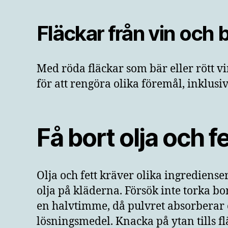
Fläckar från vin och 
Med röda fläckar som bär eller rött v
för att rengöra olika föremål, inklusi
Få bort olja och f
Olja och fett kräver olika ingrediens
olja på kläderna. Försök inte torka bo
en halvtimme, då pulvret absorberar o
lösningsmedel. Knacka på ytan tills f