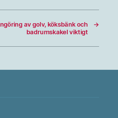
engöring av golv, köksbänk och
→
badrumskakel viktigt