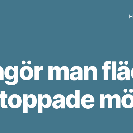
H
ngör man flä
toppade mö