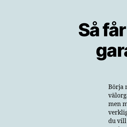
Så får
gar
Börja 
välorg
men me
verkli
du vil