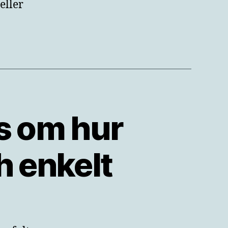
eller
ps om hur
h enkelt