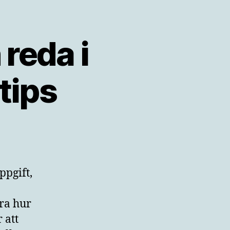
 reda i
tips
ppgift,
öra hur
 att