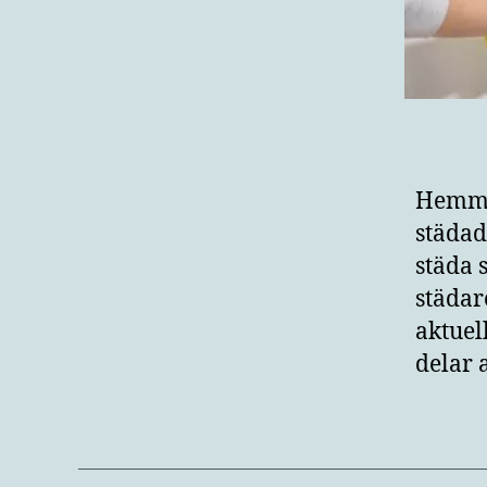
Hemmet
städad
städa 
städar
aktuel
delar 