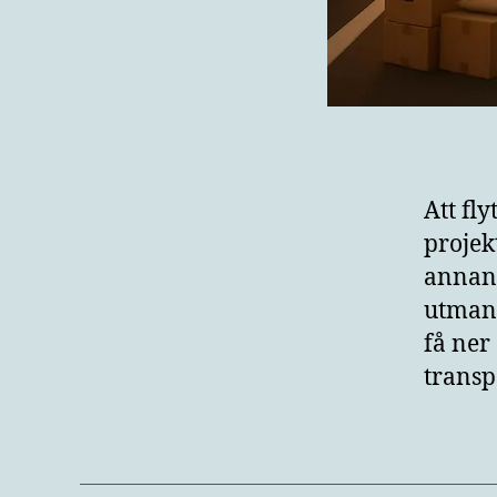
Att fl
projekt
annan 
utmani
få ner
transp