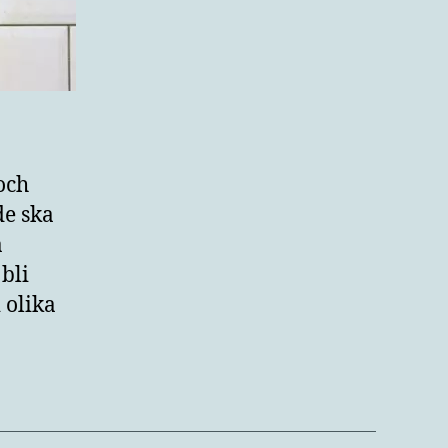
och
de ska
a
bli
 olika