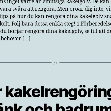
nns inget värre än smutsiga kakelgolv. De kan s
 vara svåra att rengöra. Men oroar dig inte, vi
tips på hur du kan rengöra dina kakelgolv sn
kelt. Följ bara dessa enkla steg! 1.Förberedels
du börjar rengöra dina kakelgolv, se till att d
u behöver […]
r kakelrengöring
änk och badrum