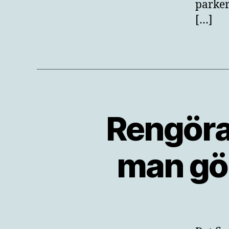
parker
[…]
Rengöra 
man gör