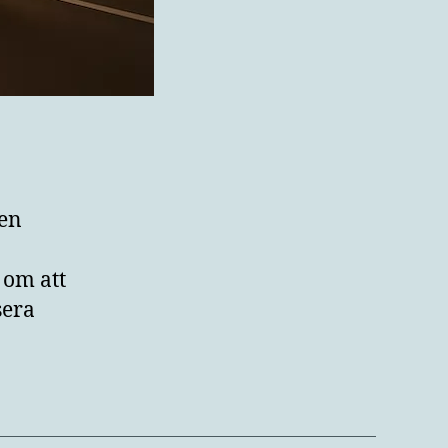
 en
 om att
sera