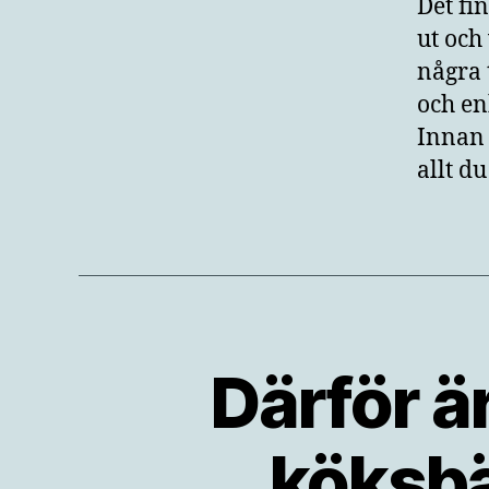
Det fi
ut och
några 
och en
Innan 
allt d
Därför ä
köksb