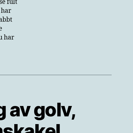
e fult
 har
abbt
e
u har
 av golv,
skakel